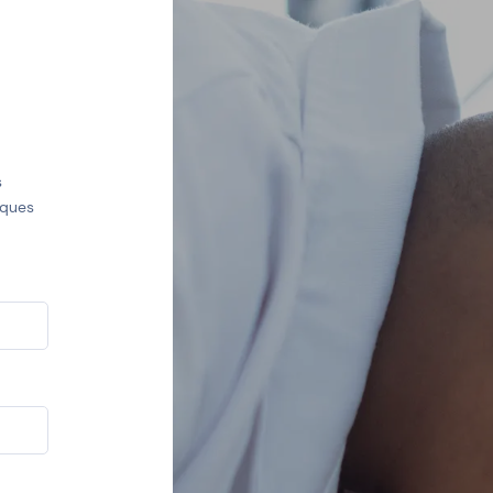
s
iques