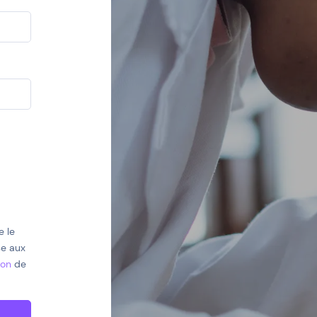
e le
se aux
ion
de